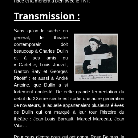
l’idée et la mènera à bien avec le TNP.
Transmission :
Sans qu’on le sache en
général, le théâtre
contemporain doit
beaucoup à Charles Dullin
et à ses amis du
« Cartel », Louis Jouvet,
Gaston Baty et Georges
Pitoëff ; et aussi à André
Antoine, que Dullin a si
fortement contesté. De cette grande fermentation du
début du XXème siècle est sortie une autre génération
de novateurs, à laquelle appartenaient plusieurs élèves
de Dullin qui ont marqué à leur tour l’histoire du
théâtre : Jean-Louis Barrault, Marcel Marceau, Jean
Vilar…
Pour ceux d’entre nous qui ont connu Rose Belmas, la